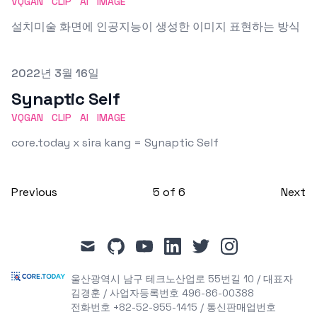
VQGAN
CLIP
AI
IMAGE
설치미술 화면에 인공지능이 생성한 이미지 표현하는 방식
Published on
2022년 3월 16일
Synaptic Self
VQGAN
CLIP
AI
IMAGE
core.today x sira kang = Synaptic Self
Previous
5
of
6
Next
mail
github
youtube
linkedin
twitter
instagram
울산광역시 남구 테크노산업로 55번길 10 / 대표자
김경훈 / 사업자등록번호 496-86-00388
전화번호 +82-52-955-1415 / 통신판매업번호